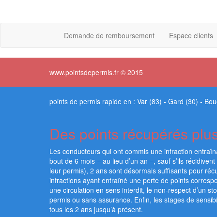
Demande de remboursement
Espace clients
www.pointsdepermis.fr © 2015
points de permis rapide en :
Var (83)
-
Gard (30)
-
Bou
Des points récupérés plu
Les conducteurs qui ont commis une infraction entraîn
bout de 6 mois – au lieu d’un an –, sauf s’ils récidiven
leur permis), 2 ans sont désormais suffisants pour récu
infractions ayant entraîné une perte de points corresp
une circulation en sens interdit, le non-respect d’un s
permis ou sans assurance. Enfin, les stages de sensibil
tous les 2 ans jusqu’à présent.