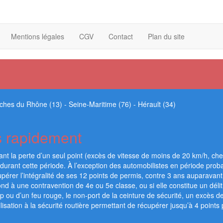
Mentions légales
CGV
Contact
Plan du site
ches du Rhône (13)
-
Seine-Maritime (76)
-
Hérault (34)
s rapidement
ant la perte d’un seul point (excès de vitesse de moins de 20 km/h, c
t durant cette période. À l’exception des automobilistes en période proba
pérer l’intégralité de ses 12 points de permis, contre 3 ans auparavant.
ond à une contravention de 4e ou 5e classe, ou si elle constitue un déli
top ou d’un feu rouge, le non-port de la ceinture de sécurité, un excès 
isation à la sécurité routière permettant de récupérer jusqu’à 4 points 